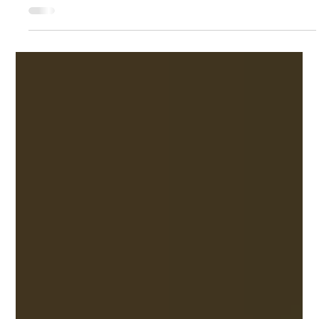
Millionen Euro ein – finanziert durch Crowdfunding. Das
sind die Pläne mit dem frischen Kapital.
https://table.media/security/news/kampfdrohnen-start-
up-donaustahl-setzt-fuer-ausbau-auf-crowdfunding