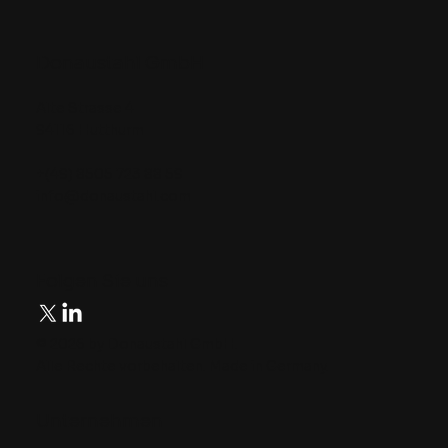
Donaustahl GmbH
Alte Strasse 4
94116 Hutthurm
+(49) 8505 723 88 59
info@donaustahl.com
Folgen Sie uns
© 2026 by Donaustahl GmbH.
Alle Rechte vorbehalten. Made in Germany.
Unternehmen